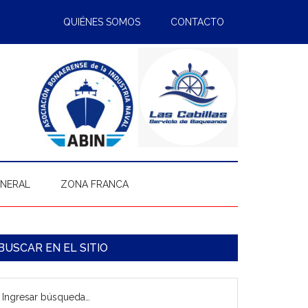
QUIÉNES SOMOS
CONTACTO
ENERAL
ZONA FRANCA
arra
BUSCAR EN EL SITIO
ateral
gresar
rincipal
úsqueda…