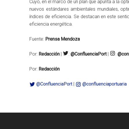
Cuyo, en el marco de un plan que apunta a la opti
nuevos estándares ambientales mundiales, opti
índices de eficiencia. Se destacan en este senti
eficiencia energética.
Fuente:
Prensa Mendoza
Por:
Redacción
|
:
@ConfluenciaPort
|
:
@conf
Por:
Redacción
@ConfluenciaPort
|
@confluenciaportuaria