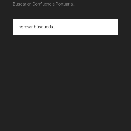
Buscar en Confluencia Portuaria…
Ingresar
búsqueda…