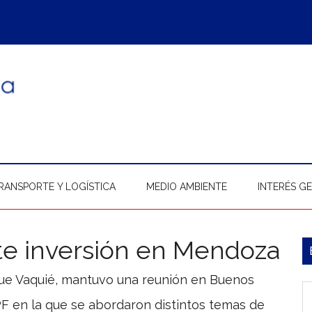
RANSPORTE Y LOGÍSTICA
MEDIO AMBIENTE
INTERÉS G
te inversión en Mendoza
B
l
ique Vaquié, mantuvo una reunión en Buenos
In
p
F en la que se abordaron distintos temas de
b