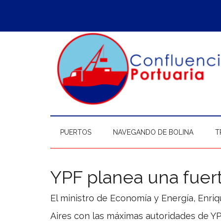
Saltar
Skip
Saltar
Saltar
al
to
a
al
contenido
secondary
la
pie
principal
menu
barra
de
lateral
página
principal
PUERTOS
NAVEGANDO DE BOLINA
T
YPF planea una fuer
El ministro de Economía y Energía, Enr
Aires con las máximas autoridades de YP