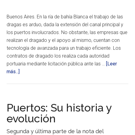
de
los
Obreros
más
Maritimos
preponderantes.
Buenos Aires. En la ría de bahía Blanca el trabajo de las
(SOMU)
Raul
dragas es arduo, dada la extensión del canal principal y
Durdos,
los puertos involucrados. No obstante, las empresas que
acompaña
de
realizan el dragado y el apoyo al mismo, cuentan con
representa
tecnología de avanzada para un trabajo eficiente. Los
del
SUPA
contratos de dragado los realiza cada autoridad
local
portuaria mediante licitación pública ante las …
[Leer
como
acerca
más...]
base
de
de
la
El
INTERPOM
visitaron
dragado
parte
es
Puertos: Su historia y
de
las
vital
evolución
instalacio
para
de
Puerto
el
Segunda y última parte de la nota del
Galván.
desarrollo