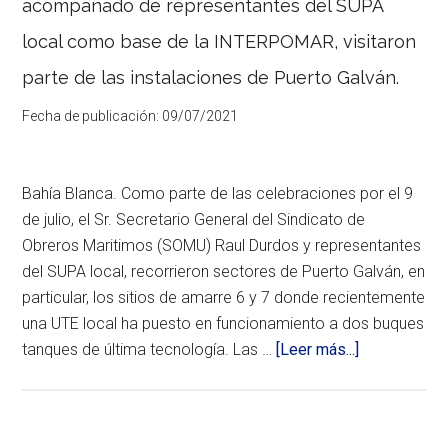
de
acompañado de representantes del SUPA
la
local como base de la INTERPOMAR, visitaron
bahía
parte de las instalaciones de Puerto Galván.
Blanca
De
Fecha de publicación:
09/07/2021
la
mano
de
la
baja
Bahía Blanca. Como parte de las celebraciones por el 9
en
de julio, el Sr. Secretario General del Sindicato de
los
niveles
Obreros Maritimos (SOMU) Raul Durdos y representantes
del
del SUPA local, recorrieron sectores de Puerto Galván, en
río
particular, los sitios de amarre 6 y 7 donde recientemente
Paraná
Inferior,
una UTE local ha puesto en funcionamiento a dos buques
el
acerca
tanques de última tecnología. Las …
[Leer más...]
movimiento
de
de
barcos
Visita
en
las
del
terminales