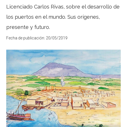
Licenciado Carlos Rivas, sobre el desarrollo de
de
los
los puertos en el mundo. Sus orígenes,
puertos
presente y futuro.
El
dragado
de
Fecha de publicación:
20/05/2019
los
canales
de
navegación
es
una
parte
esencial
de
la
operación
portuaria.
Son
vías
de
comunicación
igual