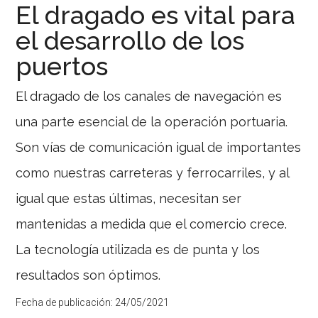
Secretario
El dragado es vital para
de
los
General
el desarrollo de los
puertos
del
bahienses
puertos
SOMU
Ingeniero
White
a
y
El dragado de los canales de navegación es
Puerto
Galván
es
Galván
una parte esencial de la operación portuaria.
incesante.
Hoy
También
9
Son vías de comunicación igual de importantes
puerto
de
Rosales
julio,
como nuestras carreteras y ferrocarriles, y al
con
celebrando
el
la
igual que estas últimas, necesitan ser
petróleo
Independe
registra
del
mantenidas a medida que el comercio crece.
intensa
país,
actividad.
el
La tecnología utilizada es de punta y los
Graneles
Sr.
químicos,
Secretario
resultados son óptimos.
baritina
General
y
del
aceites,
Fecha de publicación:
24/05/2021
Sindicato
entre