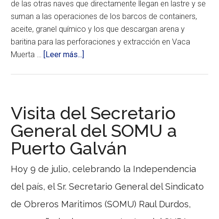
de las otras naves que directamente llegan en lastre y se
suman a las operaciones de los barcos de containers,
aceite, granel químico y los que descargan arena y
baritina para las perforaciones y extracción en Vaca
acerca
Muerta …
[Leer más...]
de
Granos
y
petróleo
Visita del Secretario
movilizan
General del SOMU a
al
Puerto Galván
complejo
portuario
Hoy 9 de julio, celebrando la Independencia
ubicado
en
del país, el Sr. Secretario General del Sindicato
la
de Obreros Maritimos (SOMU) Raul Durdos,
ría