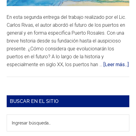
de
importantes
como
En esta segunda entrega del trabajo realizado por el Lic.
nuestras
carreteras
Carlos Rivas, el autor abordó el futuro de los puertos en
y
general y en forma específica Puerto Rosales. Con una
ferrocarriles,
y
breve historia desde su fundación hasta el auspicioso
al
presente. ¿Cómo considera que evolucionarán los
igual
puertos en el futuro? A lo largo de la historia y
que
estas
ace
especialmente en siglo XX, los puertos han …
[Leer más...]
últimas,
de
necesitan
ser
Pue
mantenidas
Su
a
medida
his
Barra
que
BUSCAR EN EL SITIO
y
el
lateral
comercio
evo
crece.
Ingresar
Se
principal
La
y
búsqueda…
tecnología
últ
utilizada
par