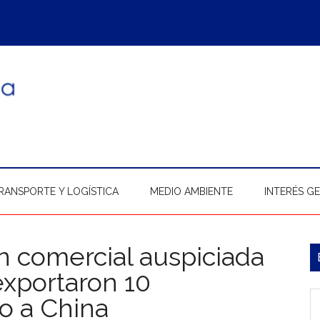
RANSPORTE Y LOGÍSTICA
MEDIO AMBIENTE
INTERÉS G
ón comercial auspiciada
B
xportaron 10
l
In
o a China
p
b