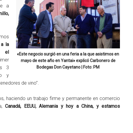
ue a
illo,
timos
 a la
ó el
«Este negocio surgió en una feria a la que asistimos en
rimer
mayo de este año en Yantai» explicó Carbonero de
Bodegas Don Cayetano | Foto: PM
os 3
do y
tenedores de vino”.
s, haciendo un trabajo firme y permanente en comercio
ra,
Canadá, EEUU, Alemania y hoy a China, y estamos