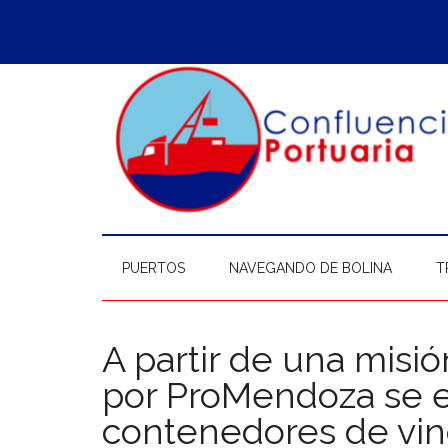
Saltar
Skip
Saltar
Saltar
al
to
a
al
contenido
secondary
la
pie
principal
menu
barra
de
lateral
página
principal
PUERTOS
NAVEGANDO DE BOLINA
T
A partir de una misi
por ProMendoza se e
contenedores de vin