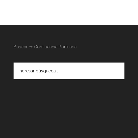
Buscar en Confluencia Portuaria…
Ingresar
búsqueda…