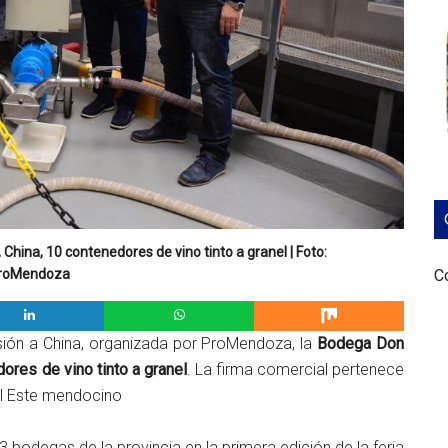
hina, 10 contenedores de vino tinto a granel | Foto:
Co
roMendoza
sión a China, organizada por ProMendoza, la
Bodega Don
ores de vino tinto a granel
. La firma comercial pertenece
el Este mendocino
bodegas de la provincia en la primera edición de la feria