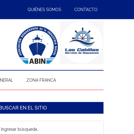
QUIÉNES SOMOS
CONTACTO
ENERAL
ZONA FRANCA
arra
BUSCAR EN EL SITIO
ateral
gresar
rincipal
úsqueda…