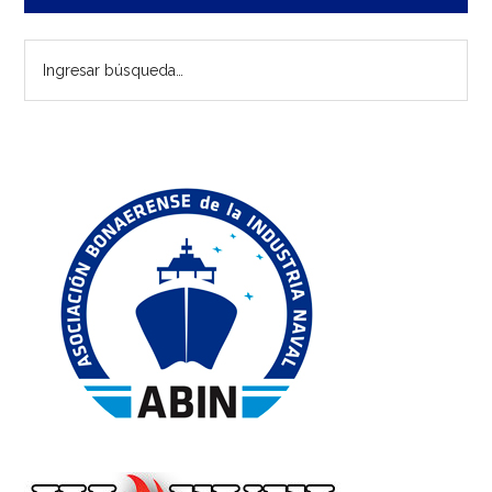
lateral
Ingresar
principal
búsqueda…