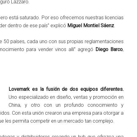
eguró Lázzaro.
ero está saturado. Por eso ofrecemos nuestras licencias
der dentro de ese país” explicó
Miguel Montiel Sáenz
.
de 50 países, cada uno con sus propias reglamentaciones
nocimiento para vender vinos allí” agregó
Diego Barco
,
Lovemark es la fusión de dos equipos diferentes.
Uno especializado en diseño, ventas y promoción en
China, y otro con un profundo conocimiento y
Unidos. Con esta unión crearon una empresa para otorgar a
que les permita competir en un mercado tan complejo.
degas y distribuidores creando un hub que ofrezca una