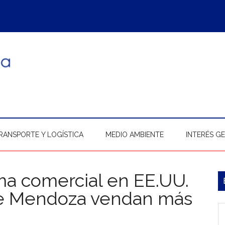
RANSPORTE Y LOGÍSTICA
MEDIO AMBIENTE
INTERÉS G
ma comercial en EE.UU.
B
e Mendoza vendan más
l
In
p
b