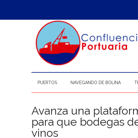
Saltar
Skip
Saltar
Saltar
al
to
a
al
contenido
secondary
la
pie
principal
menu
barra
de
lateral
página
principal
PUERTOS
NAVEGANDO DE BOLINA
T
Avanza una platafor
para que bodegas d
vinos