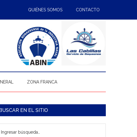
QUIÉNES SOMOS
CONTACTO
ENERAL
ZONA FRANCA
arra
BUSCAR EN EL SITIO
ateral
gresar
rincipal
úsqueda…