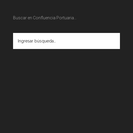
Buscar en Confluencia Portuaria…
Ingresar
búsqueda…