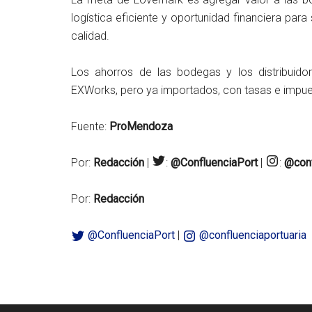
logística eficiente y oportunidad financiera par
calidad.
Los ahorros de las bodegas y los distribuid
EXWorks, pero ya importados, con tasas e impue
Fuente:
ProMendoza
Por:
Redacción
|
:
@ConfluenciaPort
|
:
@conf
Por:
Redacción
@ConfluenciaPort
|
@confluenciaportuaria