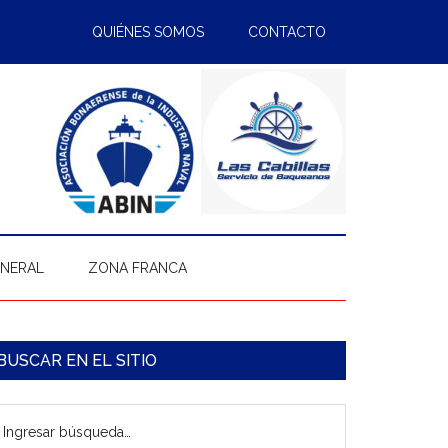
QUIÉNES SOMOS
CONTACTO
ENERAL
ZONA FRANCA
arra
BUSCAR EN EL SITIO
ateral
gresar
rincipal
úsqueda…