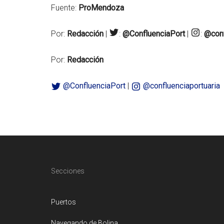
Fuente:
ProMendoza
Por:
Redacción
|
:
@ConfluenciaPort
|
:
@conf
Por:
Redacción
@ConfluenciaPort
|
@confluenciaportuaria
Footer
Secciones
Puertos
Navegando de Bolina