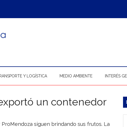
RANSPORTE Y LOGÍSTICA
MEDIO AMBIENTE
INTERÉS G
xportó un contenedor
B
l
In
p
 ProMendoza siguen brindando sus frutos. La
b