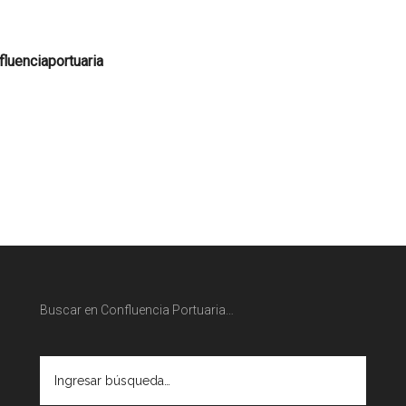
luenciaportuaria
Buscar en Confluencia Portuaria…
Ingresar
búsqueda…