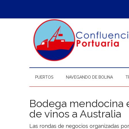
Saltar
Skip
Saltar
Saltar
al
to
a
al
contenido
secondary
la
pie
principal
menu
barra
de
lateral
página
principal
PUERTOS
NAVEGANDO DE BOLINA
T
Bodega mendocina e
de vinos a Australia
Las rondas de negocios organizadas por