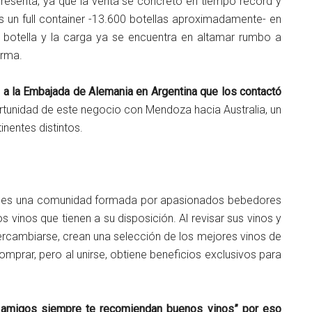
presenta, ya que la venta se concretó en tiempo record y
 un full container -13.600 botellas aproximadamente- en
a botella y la carga ya se encuentra en altamar rumbo a
irma.
 la Embajada de Alemania en Argentina que los contactó
ortunidad de este negocio con Mendoza hacia Australia, un
nentes distintos.
», es una comunidad formada por apasionados bebedores
s vinos que tienen a su disposición. Al revisar sus vinos y
tercambiarse, crean una selección de los mejores vinos de
mprar, pero al unirse, obtiene beneficios exclusivos para
 amigos siempre te recomiendan buenos vinos” por eso