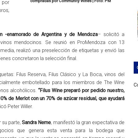
compradas por Community Wines | Foto: PM
 por
ros,
mán -enamorado de Argentina y de Mendoza
– solicitó a
 vinos mendocinos. Se reunió en ProMendoza con 13
edia, realizó una preselección de etiquetas y envió las
ienes concretaron la selección final.
quetas: Filus Reserva, Filus Clásico y La Boca, vinos del
specialmente embotellado para los miembros de The Wine
Co
enos alcohólicos.
“Filus Wine preparó por pedido nuestro,
0% de Merlot con un 70% de azúcar residual, que ayudará
licó Peter Willer.
 su parte,
Sandra Neme
, manifestó la gran expectativa de
gocios que genera esta venta para la bodega que