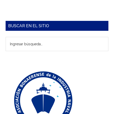
Barra
BUSCAR EN EL SITIO
lateral
Ingresar
principal
búsqueda…