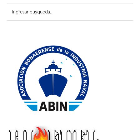
Ingresar
principal
búsqueda…