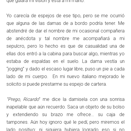
que guiara mi visión y ésta a mi mano.
Yo carecía de espejos de ese tipo, pero se me ocurrió
que alguna de las damas de a bordo podría tener. Me
abstendré de dar el nombre de mi ocasional compañera
de anécdota y tal nombre me acompañará a mi
sepulcro, pero lo hecho es que de casualidad una de
ellas dos entró a la cabina para buscar algo, mientras yo
estaba de espaldas en el suelo. La dama vestía un
“jogging” y dado el escaso lugar libre, puso un pie a cada
lado de mi cuerpo. En mi nuevo italiano mejorado le
solicito si puede prestarme su espejo de cartera.
“Prego, Ricardo
” me dice la damisela con una sonrisa
inapelable que aún recuerdo. Saca un objeto de su bolso
y extendiendo su brazo me ofrece… su caja de
tampones. Aún hoy ignoro qué le pedí, pero miremos el
lado positivo: ni siquiera hubiera logrado eso si no