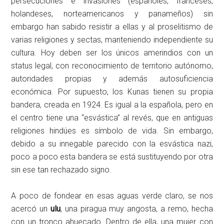
persecuciones e invasiones (españoles, franceses,
holandeses, norteamericanos y panameños) sin
embargo han sabido resistir a ellas y al proselitismo de
varias religiones y sectas, manteniendo independiente su
cultura. Hoy deben ser los únicos amerindios con un
status legal, con reconocimiento de territorio autónomo,
autoridades propias y además autosuficiencia
económica. Por supuesto, los Kunas tienen su propia
bandera, creada en 1924. Es igual a la española, pero en
el centro tiene una “esvástica” al revés, que en antiguas
religiones hindúes es símbolo de vida. Sin embargo,
debido a su innegable parecido con la esvástica nazi,
poco a poco esta bandera se está sustituyendo por otra
sin ese tan rechazado signo.
A poco de fondear en esas aguas verde claro, se nos
acercó un
ulu
, una piragua muy angosta, a remo, hecha
con un tronco ahuecado. Dentro de ella, una mujer con