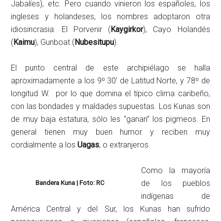
Jabalíes), etc. Pero cuando vinieron los españoles, los
ingleses y holandeses, los nombres adoptaron otra
idiosincrasia: El Porvenir (
Kaygirkor
), Cayo Holandés
(
Kaimu
), Gunboat (
Nubesitupu
).
El punto central de este archipiélago se halla
aproximadamente a los 9º 30’ de Latitud Norte, y 78º de
longitud W. por lo que domina el típico clima caribeño,
con las bondades y maldades supuestas. Los Kunas son
de muy baja estatura, sólo les “ganan” los pigmeos. En
general tienen muy buen humor y reciben muy
cordialmente a los
Uagas
, o extranjeros.
Como la mayoría
de los pueblos
Bandera Kuna | Foto: RC
indígenas de
América Central y del Sur, los Kunas han sufrido