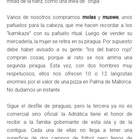
mitad de la nariz, como una línea de “crujía”.
Varios de nosotros compramos
molas
y
muswe
, unos
pañuelos para la cabeza, que me hacen recordar a los
“kamikaze” con su pañuelo ritual. Luego de vender su
mercadería, la mujer se retira en su piragua. Por supuesto
debe haber avisado a su gente: “los del barco rojo”
compran cosas, porque al rato se nos arrima una
segunda piragua. Esta vez, con dos hombres muy
respetuosos, ellos nos ofrecen 10 o 12 langostas
enormes por el valor de una pizza en Palma de Mallorca.
No dudamos un instante.
Sigue el desfile de piraguas, pero la tercera ya no es
comercial sino oficial: la Adriática tiene el honor de
recibir a la familia gobernante de esta isla y de la
contigua. Cada una de ellas no llega a tener una
superficie de dos campos de fútbol, pero llenos de