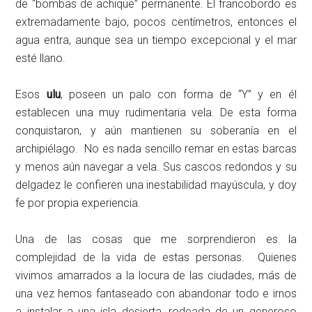
de “bombas de achique” permanente. El francobordo es
extremadamente bajo, pocos centímetros, entonces el
agua entra, aunque sea un tiempo excepcional y el mar
esté llano.
Esos
ulu
, poseen un palo con forma de “Y” y en él
establecen una muy rudimentaria vela. De esta forma
conquistaron, y aún mantienen su soberanía en el
archipiélago. No es nada sencillo remar en estas barcas
y menos aún navegar a vela. Sus cascos redondos y su
delgadez le confieren una inestabilidad mayúscula, y doy
fe por propia experiencia.
Una de las cosas que me sorprendieron es la
complejidad de la vida de estas personas. Quienes
vivimos amarrados a la locura de las ciudades, más de
una vez hemos fantaseado con abandonar todo e irnos
a instalar a una isla desierta, rodeada de un generoso