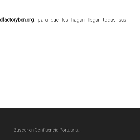
factorybcn.org
, para que les hagan llegar todas sus
Buscar en Confluencia Portuaria…