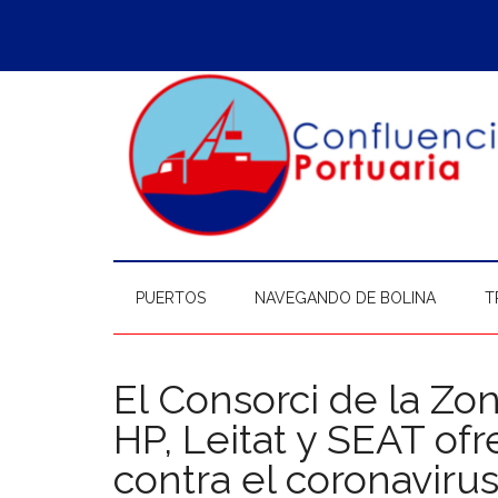
Saltar
Skip
Saltar
Saltar
al
to
a
al
contenido
secondary
la
pie
principal
menu
barra
de
lateral
página
principal
PUERTOS
NAVEGANDO DE BOLINA
T
El Consorci de la Zo
HP, Leitat y SEAT of
contra el coronaviru