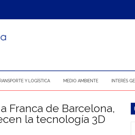
RANSPORTE Y LOGÍSTICA
MEDIO AMBIENTE
INTERÉS G
na Franca de Barcelona,
B
recen la tecnología 3D
l
In
s
p
b