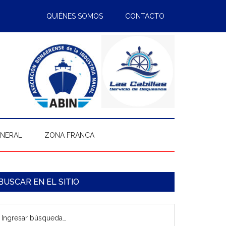
QUIÉNES SOMOS
CONTACTO
ENERAL
ZONA FRANCA
arra
BUSCAR EN EL SITIO
ateral
gresar
rincipal
úsqueda…