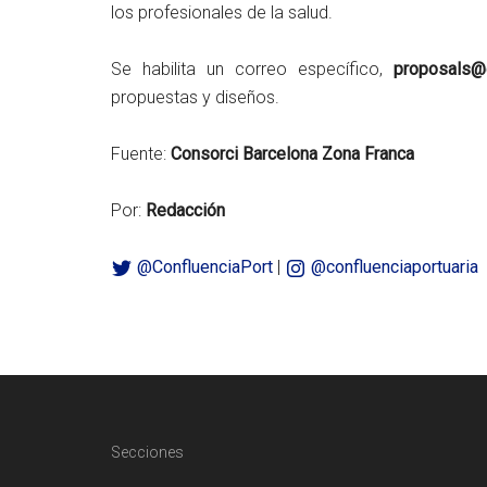
los profesionales de la salud.
Se habilita un correo específico,
proposals@d
propuestas y diseños.
Fuente:
Consorci Barcelona Zona Franca
Por:
Redacción
@ConfluenciaPort
|
@confluenciaportuaria
Footer
Secciones