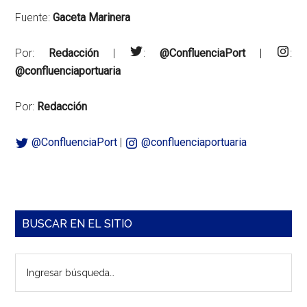
Fuente:
Gaceta Marinera
Por:
Redacción
|
:
@ConfluenciaPort
|
:
@confluenciaportuaria
Por:
Redacción
@ConfluenciaPort
|
@confluenciaportuaria
Barra
BUSCAR EN EL SITIO
lateral
Ingresar
principal
búsqueda…