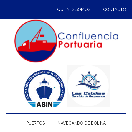
Saltar
Skip
Saltar
Saltar
QUIÉNES SOMOS
CONTACTO
al
to
a
al
contenido
secondary
la
pie
principal
menu
barra
de
lateral
página
principal
PUERTOS
NAVEGANDO DE BOLINA