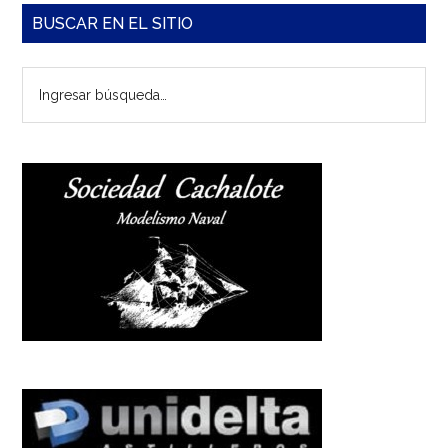
Barra
BUSCAR EN EL SITIO
lateral
Ingresar
principal
búsqueda…