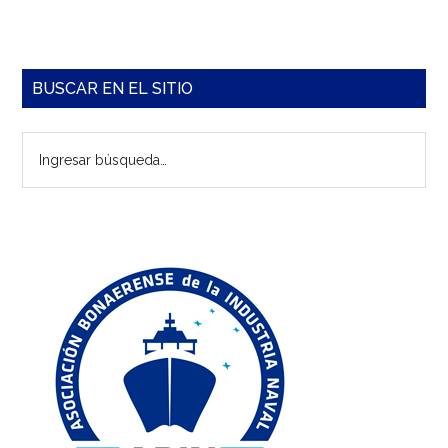
Barra
BUSCAR EN EL SITIO
lateral
Ingresar
principal
búsqueda…