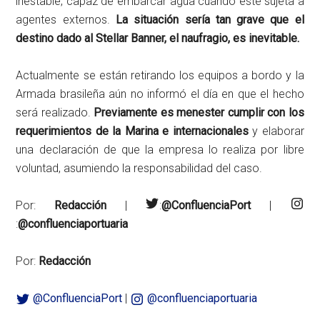
inestable, capaz de embarcar agua cuando esté sujeta a
agentes externos.
La situación sería tan grave que el
destino dado al Stellar Banner, el naufragio, es inevitable.
Actualmente se están retirando los equipos a bordo y la
Armada brasileña aún no informó el día en que el hecho
será realizado.
Previamente es menester cumplir con los
requerimientos de la Marina e internacionales
y elaborar
una declaración de que la empresa lo realiza por libre
voluntad, asumiendo la responsabilidad del caso.
Por:
Redacción
|
:
@ConfluenciaPort
|
:
@confluenciaportuaria
Por:
Redacción
@ConfluenciaPort
|
@confluenciaportuaria