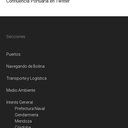
Confluencia Portuaria en Twitter
Footer
Secciones
Puertos
Navegando de Bolina
Transporte y Logística
Medio Ambiente
Interés General
Prefectura Naval
Gendarmería
Mendoza
Córdoba