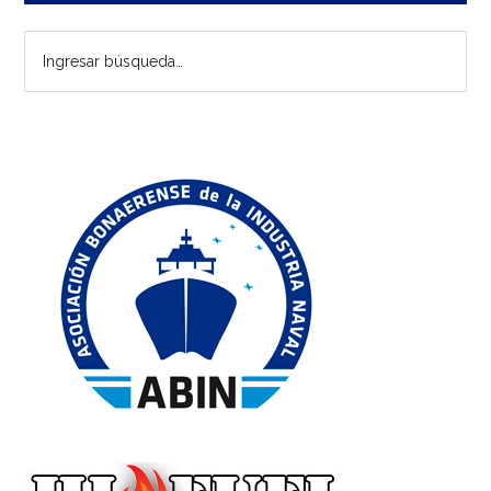
lateral
Ingresar
principal
búsqueda…