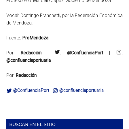
Protesorero: Marcelo Japaz, Gobierno de Mendoza
Vocal: Domingo Franchetti, por la Federación Económica
de Mendoza.
Fuente:
ProMendoza
Por:
Redacción
|
:
@ConfluenciaPort
|
:
@confluenciaportuaria
Por:
Redacción
@ConfluenciaPort
|
@confluenciaportuaria
Barra
BUSCAR EN EL SITIO