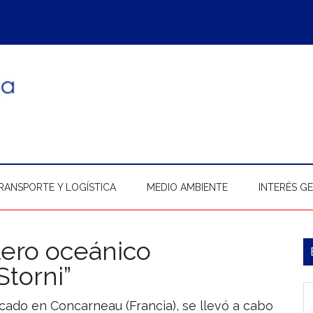
RANSPORTE Y LOGÍSTICA
MEDIO AMBIENTE
INTERÉS G
lero oceánico
B
Storni”
l
In
p
bicado en Concarneau (Francia), se llevó a cabo
b