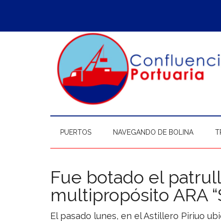
Saltar
Skip
Saltar
Saltar
al
to
a
al
contenido
secondary
la
pie
principal
menu
barra
de
lateral
página
principal
PUERTOS
NAVEGANDO DE BOLINA
T
Fue botado el patrul
multipropósito ARA “
El pasado lunes, en el Astillero Piriuo u