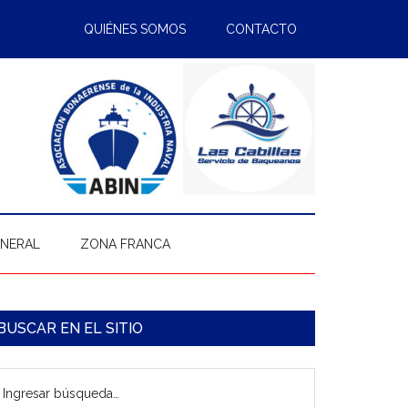
QUIÉNES SOMOS
CONTACTO
ENERAL
ZONA FRANCA
arra
BUSCAR EN EL SITIO
ateral
gresar
rincipal
úsqueda…