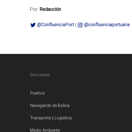
Por:
Redacción
@ConfluenciaPort
|
@confluenciaportuaria
Footer
Secciones
Puertos
Navegando de Bolina
Transporte y Logística
Medio Ambiente