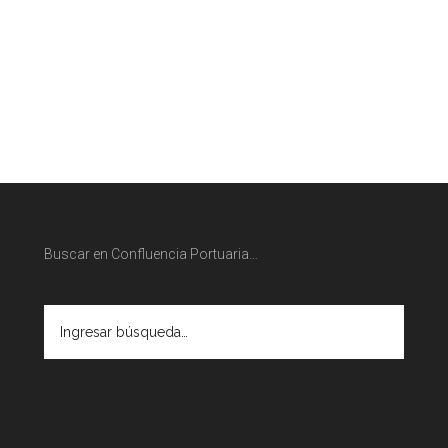
Buscar en Confluencia Portuaria…
Ingresar
búsqueda…