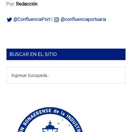
Por:
Redacción
@ConfluenciaPort
|
@confluenciaportuaria
Barra
BUSCAR EN EL SITIO
lateral
Ingresar
principal
búsqueda…