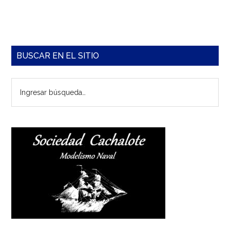
Barra
BUSCAR EN EL SITIO
lateral
Ingresar
principal
búsqueda…