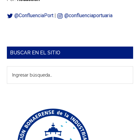
@ConfluenciaPort
|
@confluenciaportuaria
Barra
BUSCAR EN EL SITIO
lateral
Ingresar
principal
búsqueda…