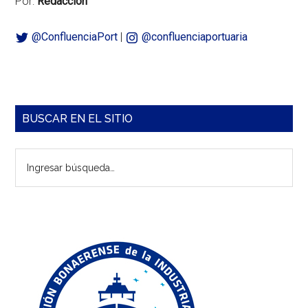
Por:
Redacción
@ConfluenciaPort
|
@confluenciaportuaria
Barra
BUSCAR EN EL SITIO
lateral
Ingresar
principal
búsqueda…