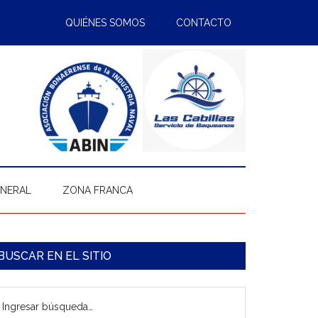
QUIÉNES SOMOS
CONTACTO
ENERAL
ZONA FRANCA
arra
BUSCAR EN EL SITIO
ateral
gresar
rincipal
úsqueda…