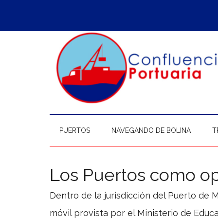
Saltar
Skip
Saltar
Saltar
al
to
a
al
contenido
secondary
la
pie
principal
menu
barra
de
lateral
página
principal
PUERTOS
NAVEGANDO DE BOLINA
T
Los Puertos como op
Dentro de la jurisdicción del Puerto de 
móvil provista por el Ministerio de Educ