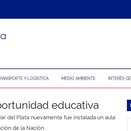
RANSPORTE Y LOGÍSTICA
MEDIO AMBIENTE
INTERÉS G
ortunidad educativa
B
l
Mar del Plata nuevamente fue instalada un aula
In
p
ación de la Nación.
b