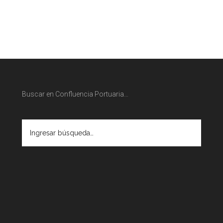
Buscar en Confluencia Portuaria…
Ingresar
búsqueda…