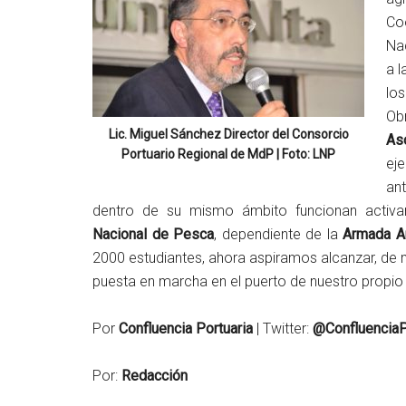
Co
Na
a 
lo
Ob
Lic. Miguel Sánchez Director del Consorcio
As
Portuario Regional de MdP | Foto: LNP
ej
an
dentro de su mismo ámbito funcionan activa
Nacional de Pesca
, dependiente de la
Armada A
2000 estudiantes, ahora aspiramos alcanzar, de m
puesta en marcha en el puerto de nuestro propio 
Por
Confluencia Portuaria
| Twitter:
@ConfluenciaP
Por:
Redacción