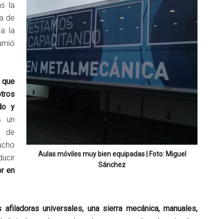
as la
na de
 a la
umió
 que
tros
do y
s un
o de
ucho
Aulas móviles muy bien equipadas | Foto: Miguel
ucir
Sánchez
or en
s afiladoras universales, una sierra mecánica, manuales,