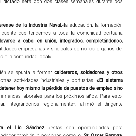
El dictado será con dos clases semanales durante dos
rense de la Industria Naval,
«la educación, la formación
un puente que tendemos a toda la comunidad portuaria
levarse a cabo: en unión, integrados, completándonos,
entidades empresarias y sindicales como los órganos del
to a la comunidad local».
bién se apunta a formar
caldereros, soldadores y otros
otras actividades industriales y portuarias.
«El sistema
 detener hoy mismo la pérdida de puestos de empleo sino
demandas laborales para los próximos años. Para esto,
ar, integrándonos regionalmente», afirmó el dirigente
ra el Lic. Sánchez
«estas son oportunidades para
radecer también a personas como el
Sr. Oscar Pereyra
,