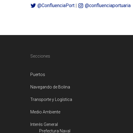
@ConfluenciaPort
|
@confluenciaportuaria
Footer
Secciones
Puertos
Navegando de Bolina
Transporte y Logística
Medio Ambiente
Interés General
Prefectura Naval