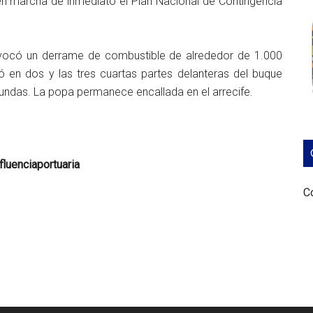
n marcha de inmediato el Plan Nacional de Contingencia
ovocó un derrame de combustible de alrededor de 1.000
ó en dos y las tres cuartas partes delanteras del buque
undas. La popa permanece encallada en el arrecife.
luenciaportuaria
Co