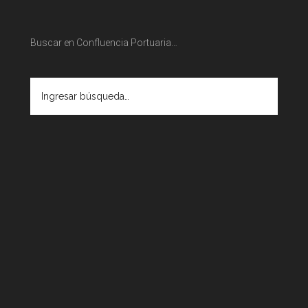
Buscar en Confluencia Portuaria…
Ingresar
búsqueda…