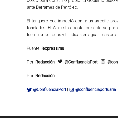
bordo para consumo propio. El Gobierno puso e
ante Derrames de Petróleo.
El tanquero que impactó contra un arrecife pr
toneladas. El Wakashio posteriormente se parti
fueron arrastradas y hundidas en aguas más prof
Fuente:
lexpress.mu
Por:
Redacción
|
:
@ConfluenciaPort
|
:
@conf
Por:
Redacción
@ConfluenciaPort
|
@confluenciaportuaria