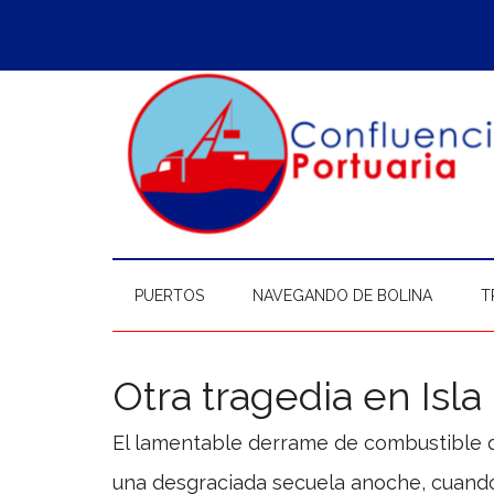
Saltar
Skip
Saltar
Saltar
al
to
a
al
contenido
secondary
la
pie
principal
menu
barra
de
lateral
página
principal
PUERTOS
NAVEGANDO DE BOLINA
T
Otra tragedia en Isla
El lamentable derrame de combustible q
una desgraciada secuela anoche, cuando 