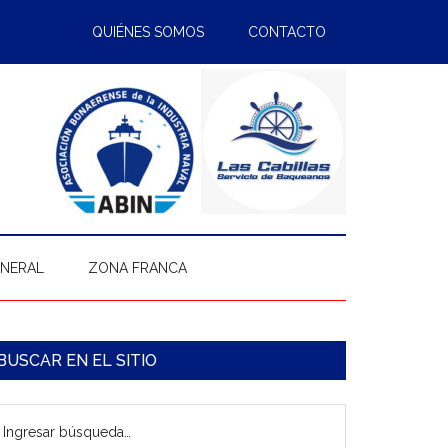
QUIÉNES SOMOS
CONTACTO
ENERAL
ZONA FRANCA
arra
BUSCAR EN EL SITIO
ateral
gresar
rincipal
úsqueda…