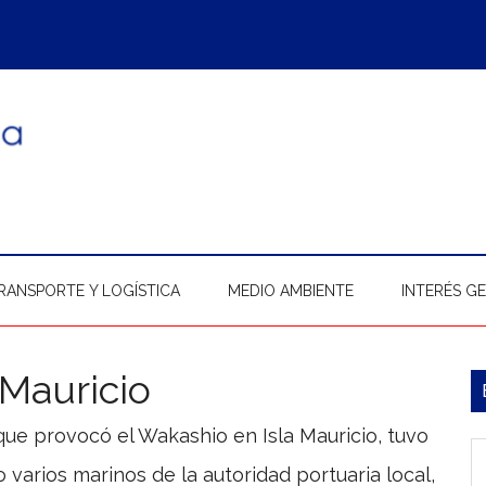
RANSPORTE Y LOGÍSTICA
MEDIO AMBIENTE
INTERÉS G
 Mauricio
B
l
ue provocó el Wakashio en Isla Mauricio, tuvo
In
p
varios marinos de la autoridad portuaria local,
b