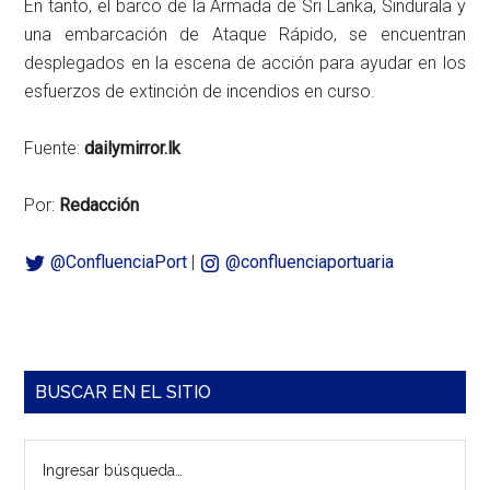
En tanto, el barco de la Armada de Sri Lanka, Sindurala y
una embarcación de Ataque Rápido, se encuentran
desplegados en la escena de acción para ayudar en los
esfuerzos de extinción de incendios en curso.
Fuente:
dailymirror.lk
Por:
Redacción
@ConfluenciaPort
|
@confluenciaportuaria
Barra
BUSCAR EN EL SITIO
lateral
Ingresar
principal
búsqueda…