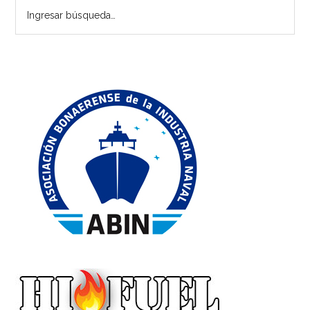
Ingresar
principal
búsqueda…