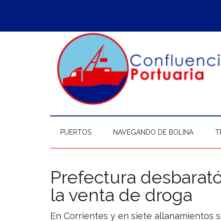
Saltar
Skip
Saltar
Saltar
al
to
a
al
contenido
secondary
la
pie
principal
menu
barra
de
lateral
página
principal
PUERTOS
NAVEGANDO DE BOLINA
T
Prefectura desbarat
la venta de droga
En Corrientes y en siete allanamientos s