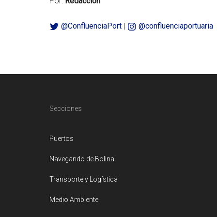
Por:
Redacción
@ConfluenciaPort
|
@confluenciaportuaria
Footer
Secciones
Puertos
Navegando de Bolina
Transporte y Logística
Medio Ambiente