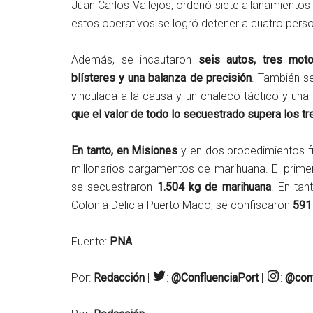
Juan Carlos Vallejos, ordenó siete allanamientos
estos operativos se logró detener a cuatro pers
Además, se incautaron
seis autos, tres motos
blísteres y una balanza de precisión
. También se
vinculada a la causa y un chaleco táctico y un
que el valor de todo lo secuestrado supera los t
En tanto, en Misiones
y en dos procedimientos fru
millonarios cargamentos de marihuana. El primer
se secuestraron
1.504 kg de marihuana
. En tan
Colonia Delicia-Puerto Mado, se confiscaron
591
Fuente:
PNA
Por:
Redacción
|
:
@ConfluenciaPort
|
:
@conf