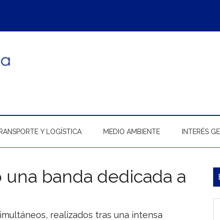
RANSPORTE Y LOGÍSTICA
MEDIO AMBIENTE
INTERÉS G
ó una banda dedicada a
B
l
In
p
imultáneos, realizados tras una intensa
b