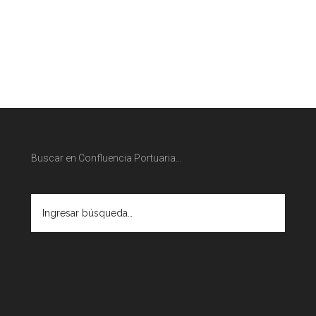
Buscar en Confluencia Portuaria…
Ingresar
búsqueda…