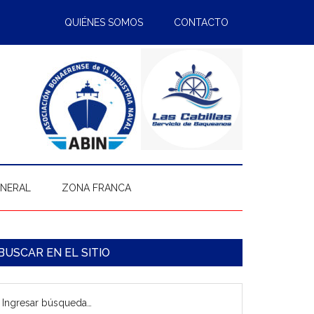
QUIÉNES SOMOS
CONTACTO
ENERAL
ZONA FRANCA
arra
BUSCAR EN EL SITIO
ateral
gresar
rincipal
úsqueda…