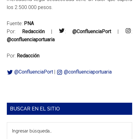
los 2.500.000 pesos.
Fuente:
PNA
Por:
Redacción
|
:
@ConfluenciaPort
|
:
@confluenciaportuaria
Por:
Redacción
@ConfluenciaPort
|
@confluenciaportuaria
Barra
BUSCAR EN EL SITIO
lateral
Ingresar
principal
búsqueda…