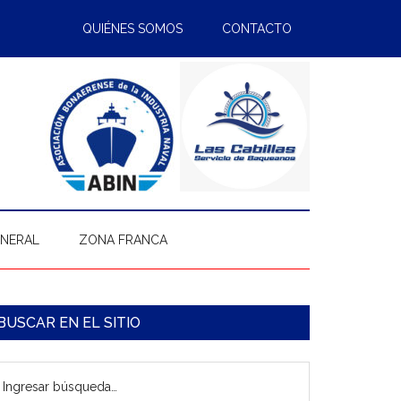
QUIÉNES SOMOS
CONTACTO
ENERAL
ZONA FRANCA
arra
BUSCAR EN EL SITIO
ateral
gresar
rincipal
úsqueda…