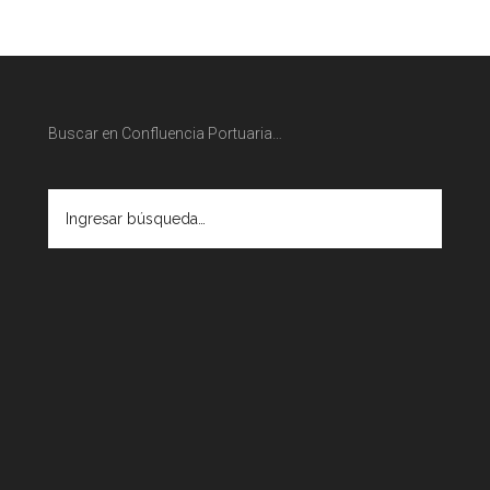
Buscar en Confluencia Portuaria…
Ingresar
búsqueda…