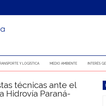
RANSPORTE Y LOGÍSTICA
MEDIO AMBIENTE
INTERÉS G
as técnicas ante el
B
a Hidrovía Paraná-
l
In
p
b