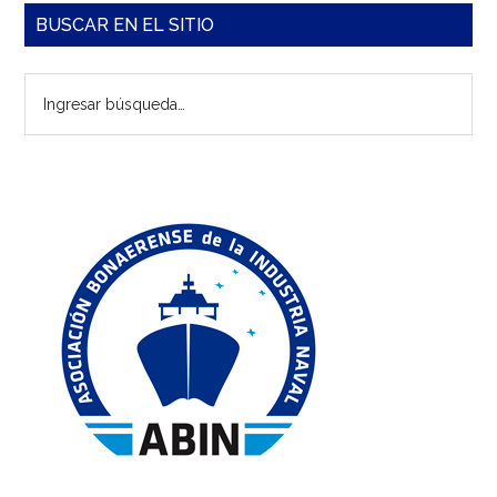
Barra
BUSCAR EN EL SITIO
lateral
Ingresar
principal
búsqueda…