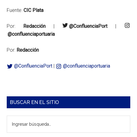
Fuente:
CIC Plata
Por:
Redacción
|
:
@ConfluenciaPort
|
:
@confluenciaportuaria
Por:
Redacción
@ConfluenciaPort
|
@confluenciaportuaria
Barra
BUSCAR EN EL SITIO
lateral
Ingresar
principal
búsqueda…