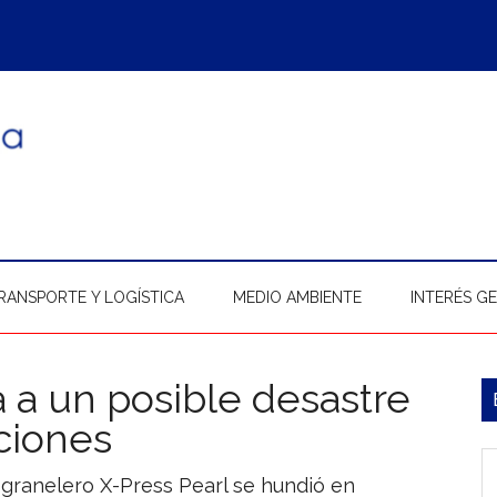
RANSPORTE Y LOGÍSTICA
MEDIO AMBIENTE
INTERÉS G
a a un posible desastre
B
ciones
l
In
p
 granelero X-Press Pearl se hundió en
b