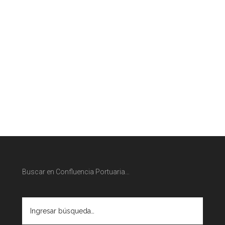
Buscar en Confluencia Portuaria…
Ingresar
búsqueda…