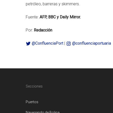
petróleo, barreras y skimmers.
Fuente:
AFP, BBC y Daily Mirror.
Por:
Redacción
@ConfluenciaPort
|
@confluenciaportuaria
Footer
Secciones
Puertos
Navegando de Bolina