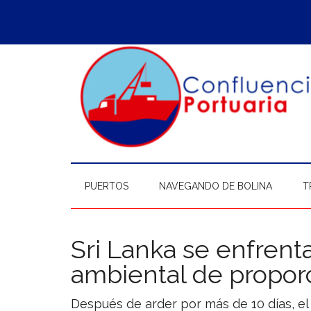
Saltar
Skip
Saltar
Saltar
al
to
a
al
contenido
secondary
la
pie
principal
menu
barra
de
lateral
página
principal
PUERTOS
NAVEGANDO DE BOLINA
T
Sri Lanka se enfrent
ambiental de propor
Después de arder por más de 10 días, el