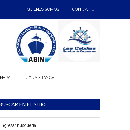
QUIÉNES SOMOS
CONTACTO
ENERAL
ZONA FRANCA
arra
BUSCAR EN EL SITIO
ateral
gresar
rincipal
úsqueda…