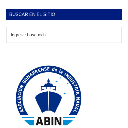
Barra
BUSCAR EN EL SITIO
lateral
Ingresar
principal
búsqueda…