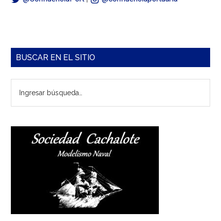
Barra
BUSCAR EN EL SITIO
lateral
Ingresar
principal
búsqueda…