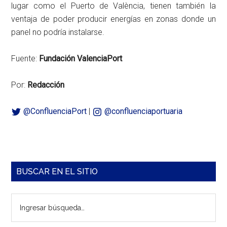
lugar como el Puerto de València, tienen también la
ventaja de poder producir energías en zonas donde un
panel no podría instalarse.
Fuente:
Fundación ValenciaPort
Por:
Redacción
@ConfluenciaPort
|
@confluenciaportuaria
Barra
BUSCAR EN EL SITIO
lateral
Ingresar
principal
búsqueda…