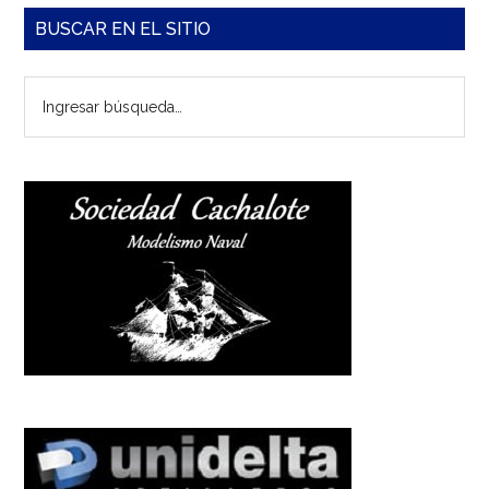
Barra
BUSCAR EN EL SITIO
lateral
Ingresar
principal
búsqueda…