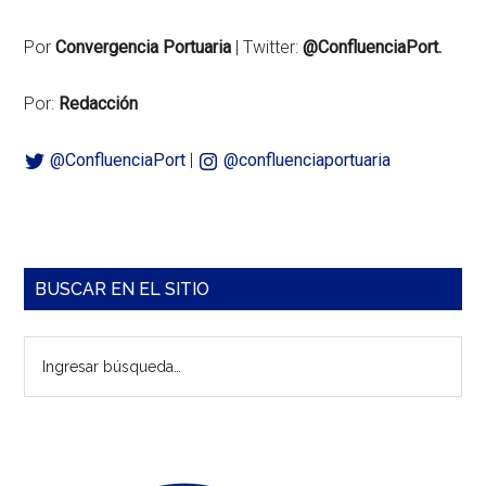
Por
Convergencia Portuaria
| Twitter:
@ConfluenciaPort.
Por:
Redacción
@ConfluenciaPort
|
@confluenciaportuaria
Barra
BUSCAR EN EL SITIO
lateral
Ingresar
principal
búsqueda…