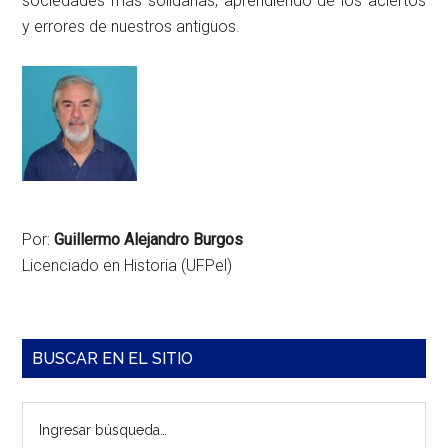
sociedades más solidarias, aprendiendo de los aciertos
y errores de nuestros antiguos.
Por:
Guillermo Alejandro Burgos
Licenciado en Historia (UFPel)
Barra
BUSCAR EN EL SITIO
lateral
Ingresar
principal
búsqueda…