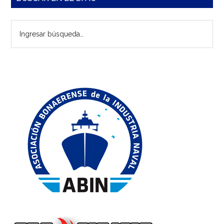
lateral
Ingresar
principal
búsqueda…