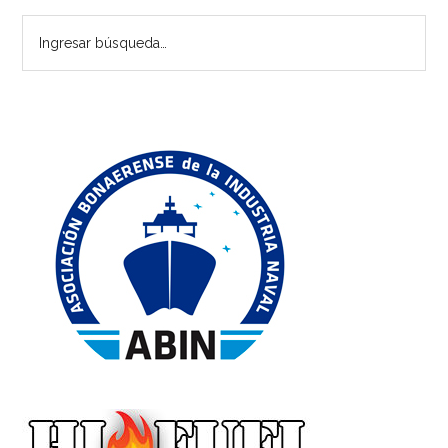
lateral
Ingresar
principal
búsqueda…