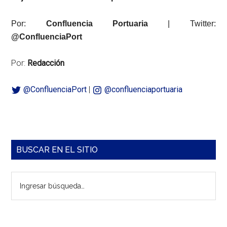
Por:
Confluencia Portuaria
| Twitter:
@ConfluenciaPort
Por:
Redacción
@ConfluenciaPort
|
@confluenciaportuaria
Barra
BUSCAR EN EL SITIO
lateral
Ingresar
principal
búsqueda…