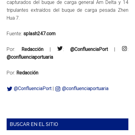
capturados del buque de carga general Am Delta y 14
tripulantes extraídos del buque de carga pesada Zhen
Hua 7.
Fuente:
splash247.com
Por:
Redacción
|
:
@ConfluenciaPort
|
:
@confluenciaportuaria
Por:
Redacción
@ConfluenciaPort
|
@confluenciaportuaria
Barra
BUSCAR EN EL SITIO
lateral