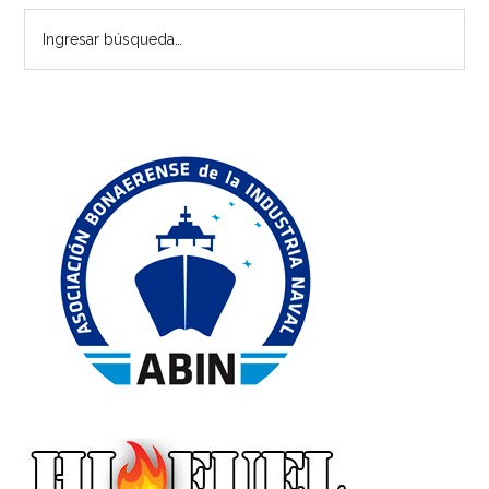
Ingresar
principal
búsqueda…