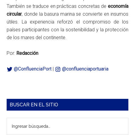
También se traduce en prácticas concretas de
economía
circular
, donde la basura marina se convierte en insumos
útiles. La experiencia reforzó el compromiso de los
países participantes con la sostenibilidad y la protección
de los mares del continente.
Por:
Redacción
@ConfluenciaPort
|
@confluenciaportuaria
Barra
BUSCAR EN EL SITIO
lateral
Ingresar
principal
búsqueda…