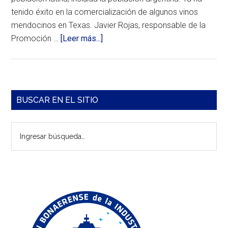
tenido éxito en la comercialización de algunos vinos
mendocinos en Texas. Javier Rojas, responsable de la
acerca
Promoción …
[Leer más...]
de
Un
importador
de
Barra
BUSCAR EN EL SITIO
Texas
lateral
visitó
Ingresar
empresas
principal
búsqueda…
mendocinas
para
ampliar
su
portfolio
Como
parte
de