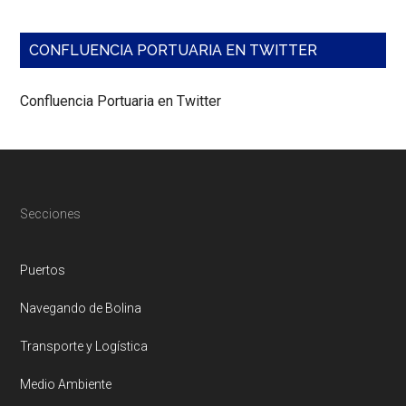
agenda
de
negocios
CONFLUENCIA PORTUARIA EN TWITTER
con
una
decena
Confluencia Portuaria en Twitter
de
bodegas
de
todos
los
oasis.
Footer
Secciones
Puertos
Navegando de Bolina
Transporte y Logística
Medio Ambiente