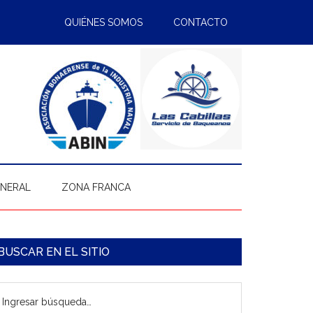
QUIÉNES SOMOS
CONTACTO
ENERAL
ZONA FRANCA
arra
BUSCAR EN EL SITIO
ateral
gresar
rincipal
úsqueda…