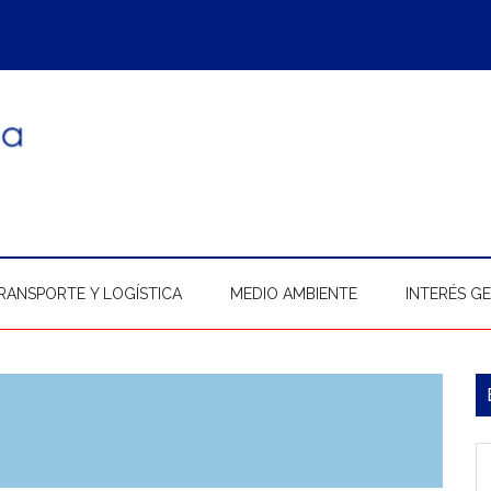
RANSPORTE Y LOGÍSTICA
MEDIO AMBIENTE
INTERÉS G
B
l
In
p
b