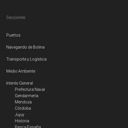
y
Mé
qu
Footer
Secciones
vis
Me
Puertos
Navegando de Bolina
Transporte y Logística
Medio Ambiente
Interés General
Prefectura Naval
Gendarmería
Mendoza
Córdoba
Jujuy
Historia
Pesca España