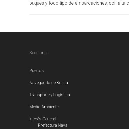
buques y todo tipo de embarcaciones, con alta ca
Footer
Secciones
Puertos
Navegando de Bolina
Transporte y Logística
Medio Ambiente
Interés General
Prefectura Naval