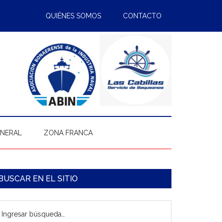
QUIÉNES SOMOS
CONTACTO
ENERAL
ZONA FRANCA
arra
BUSCAR EN EL SITIO
ateral
gresar
rincipal
úsqueda…