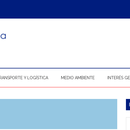
RANSPORTE Y LOGÍSTICA
MEDIO AMBIENTE
INTERÉS G
B
l
In
p
b