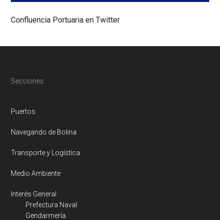
la
integración
Confluencia Portuaria en Twitter
de
herramientas
genómicas
en
la
producción
y
Footer
Secciones
gestión
de
recursos
y
Puertos
el
desarrollo
Navegando de Bolina
de
nuevas
Transporte y Logística
formas
de
acuicultura.
Medio Ambiente
Interés General
Prefectura Naval
Gendarmería