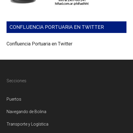
el
Consejo
Federal
de
Inversiones,
CONFLUENCIA PORTUARIA EN TWITTER
junto
al
Ministerio
Confluencia Portuaria en Twitter
de
Relaciones
Exteriores,
Comercio
Internacional
y
Culto.
Footer
Secciones
Puertos
Navegando de Bolina
Transporte y Logística