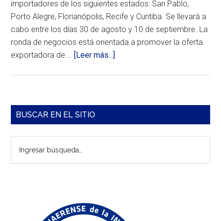
importadores de los siguientes estados: San Pablo,
Porto Alegre, Florianópolis, Recife y Curitiba. Se llevará a
cabo entre los días 30 de agosto y 10 de septiembre. La
ronda de negocios está orientada a promover la oferta
acerca
exportadora de …
[Leer más...]
de
Ronda
de
Negocios
Barra
BUSCAR EN EL SITIO
Virtual
lateral
con
Ingresar
importadores
principal
búsqueda…
de
Brasil
para
el
sector