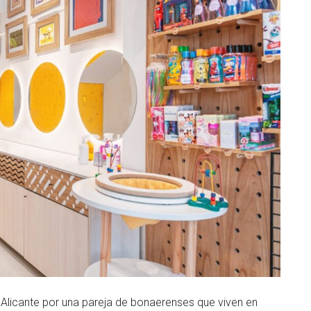
este
siste
de
comer
de
su
marca,
para
integra
un
clúste
que
les
permit
nacion
o
interna
su
negoci
 Alicante por una pareja de bonaerenses que viven en