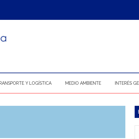
RANSPORTE Y LOGÍSTICA
MEDIO AMBIENTE
INTERÉS G
B
l
In
p
b