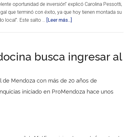
nte oportunidad de inversión” explicó Carolina Pessotti,
egal que terminó con éxito, ya que hoy tienen montada su
acerca
o local”. Este salto …
[Leer más...]
de
Tijeritas
inauguró
su
ocina busca ingresar al
primera
franquicia
en
antil de Mendoza con más de 20 años de
España
La
ranquicias iniciado en ProMendoza hace unos
marca
de
peluquería
infantil,
que
se
hizo
franquicia