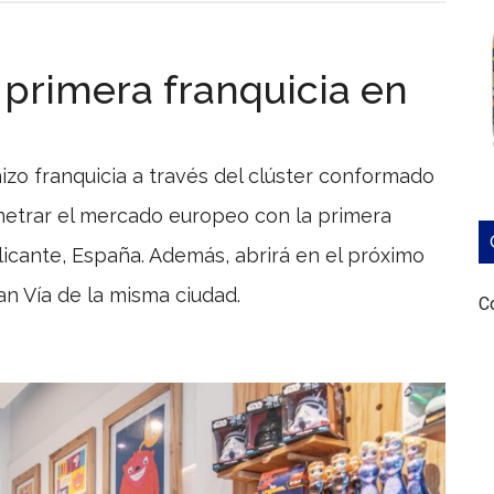
Convoc
a
franqui
u primera franquicia en
de
Mendo
que
hizo franquicia a través del clúster conformado
quieran
netrar el mercado europeo con la primera
interna
ProMe
icante, España. Además, abrirá en el próximo
convo
a
n Vía de la misma ciudad.
pymes
Co
que
posea
el
format
de
franqu
o
quiera
desarro