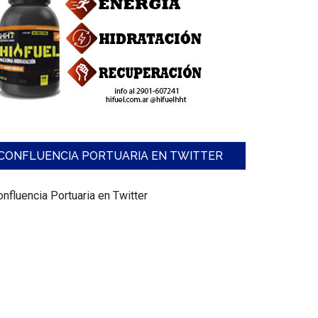
an
cias
za
cionalizarse
ndoza
CONFLUENCIA PORTUARIA EN TWITTER
có
nfluencia Portuaria en Twitter
n
o
icia
n
llar