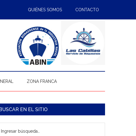
QUIÉNES SOMOS
CONTACTO
ENERAL
ZONA FRANCA
arra
BUSCAR EN EL SITIO
ateral
gresar
rincipal
úsqueda…