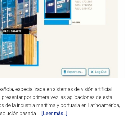
ola, especializada en sistemas de visión artificial
a presentar por primera vez las aplicaciones de esta
de la industria marítima y portuaria en Latinoamérica,
acerca
a solución basada …
[Leer más...]
de
La
innovadora