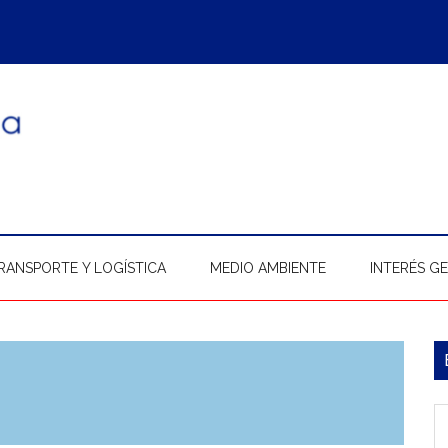
RANSPORTE Y LOGÍSTICA
MEDIO AMBIENTE
INTERÉS G
B
l
In
p
b