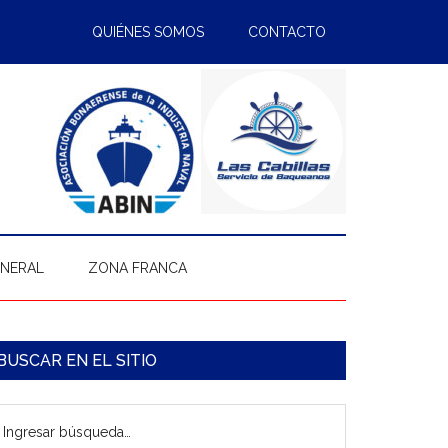
QUIÉNES SOMOS
CONTACTO
ENERAL
ZONA FRANCA
arra
BUSCAR EN EL SITIO
ateral
gresar
rincipal
úsqueda…